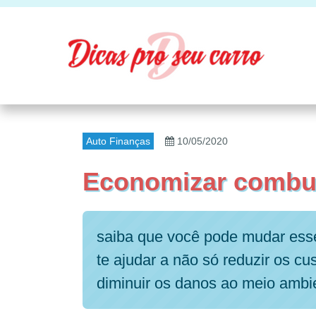
Auto Finanças
10/05/2020
Economizar combus
saiba que você pode mudar ess
te ajudar a não só reduzir os c
diminuir os danos ao meio ambi